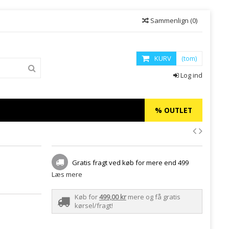
Sammenlign
(
0
)
KURV
(tom)
Log ind
% OUTLET
Gratis fragt ved køb for mere end 499
Læs mere
Køb for
499,00 kr
mere og få gratis
kørsel/fragt!