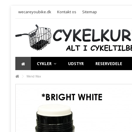
wecareyoubike.dk
Kontakt os
Sitemap
CYKLER
UDSTYR
RESERVEDELE
Wend Wax