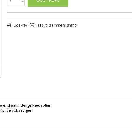
LÆG I KURV
Udskriv
Tilføj til sammenligning
e end almindelige kædeolier.
 blive vokset igen.