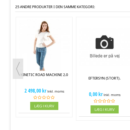
25 ANDRE PRODUKTER I DEN SAMME KATEGORI:
IT
ms
KINETIC ROAD MACHINE 2.0
EFTERSYN (STORT).
2 498,00 kr
Inkl. moms
0,00 kr
Inkl. moms
LÆG I KURV
LÆG I KURV